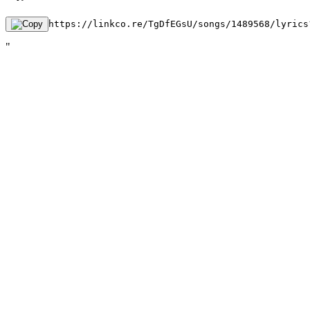
https://linkco.re/TgDfEGsU/songs/1489568/lyrics
"