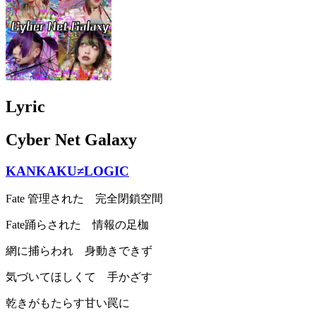
Lyric
Cyber Net Galaxy
KANKAKU≠LOGIC
Fate 管理された 完全閉鎖空間
Fate踊らされた 情報の足枷
網に捕らわれ 身動きできず
気づいてほしくて 手かざす
乾きがもたらす甘い罠に