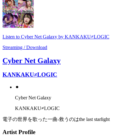
Listen to Cyber Net Galaxy by KANKAKU≠LOGIC
Streaming / Download
Cyber Net Galaxy
KANKAKU≠LOGIC
⚫︎
Cyber Net Galaxy
KANKAKU≠LOGIC
電子の世界を歌った一曲-救うのはthe last starlight
Artist Profile