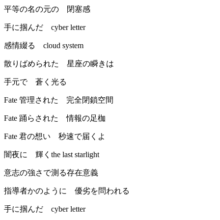
平等の名の元の 閉塞感
手に掴んだ cyber letter
感情綴る cloud system
散りばめられた 星座の瞬きは
手元で 蒼く光る
Fate 管理された 完全閉鎖空間
Fate 踊らされた 情報の足枷
Fate 君の想い 秒速で届くよ
闇夜に 輝くthe last starlight
意志の強さで測る存在意義
指導者かのように 優劣を問われる
手に掴んだ cyber letter