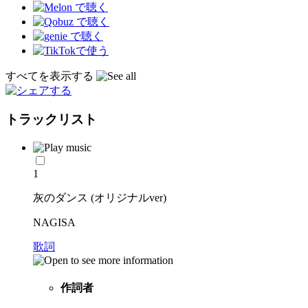
すべてを表示する
トラックリスト
1
灰のダンス (オリジナルver)
NAGISA
歌詞
作詞者