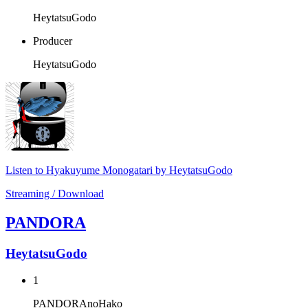
HeytatsuGodo
Producer
HeytatsuGodo
Listen to Hyakuyume Monogatari by HeytatsuGodo
Streaming / Download
PANDORA
HeytatsuGodo
1
PANDORAnoHako