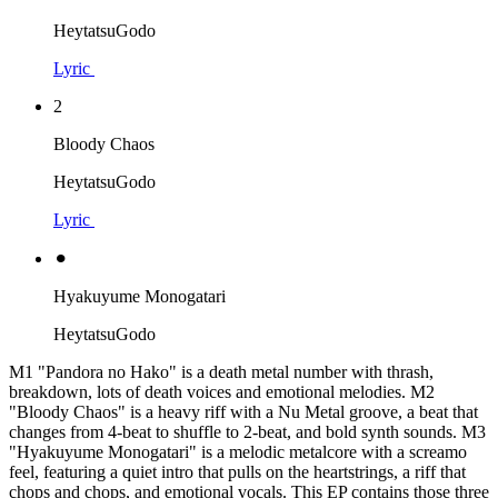
HeytatsuGodo
Lyric
2
Bloody Chaos
HeytatsuGodo
Lyric
⚫︎
Hyakuyume Monogatari
HeytatsuGodo
M1 "Pandora no Hako" is a death metal number with thrash,
breakdown, lots of death voices and emotional melodies. M2
"Bloody Chaos" is a heavy riff with a Nu Metal groove, a beat that
changes from 4-beat to shuffle to 2-beat, and bold synth sounds. M3
"Hyakuyume Monogatari" is a melodic metalcore with a screamo
feel, featuring a quiet intro that pulls on the heartstrings, a riff that
chops and chops, and emotional vocals. This EP contains those three