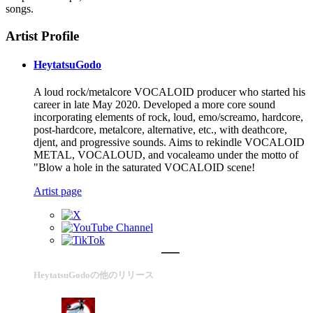
songs.
Artist Profile
HeytatsuGodo
A loud rock/metalcore VOCALOID producer who started his
career in late May 2020. Developed a more core sound
incorporating elements of rock, loud, emo/screamo, hardcore,
post-hardcore, metalcore, alternative, etc., with deathcore,
djent, and progressive sounds. Aims to rekindle VOCALOID
METAL, VOCALOUD, and vocaleamo under the motto of
"Blow a hole in the saturated VOCALOID scene!
Artist page
HeytatsuGodoの他のリリース