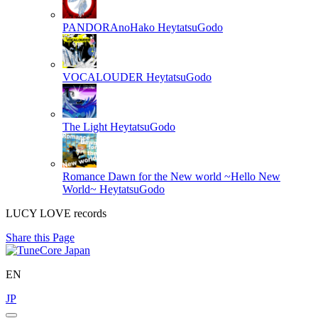
PANDORAnoHako
HeytatsuGodo
VOCALOUDER
HeytatsuGodo
The Light
HeytatsuGodo
Romance Dawn for the New world ~Hello New
World~
HeytatsuGodo
LUCY LOVE records
Share this Page
EN
JP