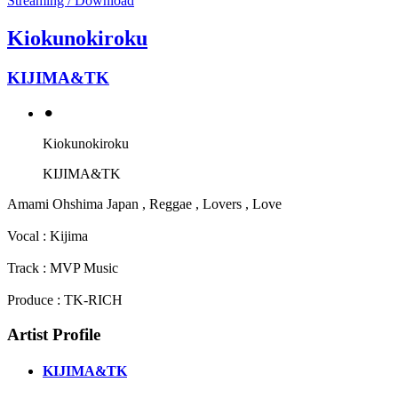
Streaming / Download
Kiokunokiroku
KIJIMA&TK
⚫︎
Kiokunokiroku
KIJIMA&TK
Amami Ohshima Japan , Reggae , Lovers , Love
Vocal : Kijima
Track : MVP Music
Produce : TK-RICH
Artist Profile
KIJIMA&TK