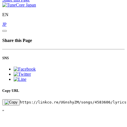
EN
JP
Share this Page
SNS
Copy URL
https://linkco.re/UGnshyZM/songs/4583606/lyrics
"