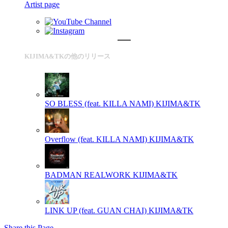
Artist page
KIJIMA&TKの他のリリース
SO BLESS (feat. KILLA NAMI)
KIJIMA&TK
Overflow (feat. KILLA NAMI)
KIJIMA&TK
BADMAN REALWORK
KIJIMA&TK
LINK UP (feat. GUAN CHAI)
KIJIMA&TK
Share this Page