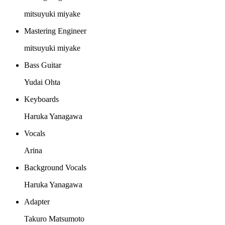
mitsuyuki miyake
Mastering Engineer
mitsuyuki miyake
Bass Guitar
Yudai Ohta
Keyboards
Haruka Yanagawa
Vocals
Arina
Background Vocals
Haruka Yanagawa
Adapter
Takuro Matsumoto