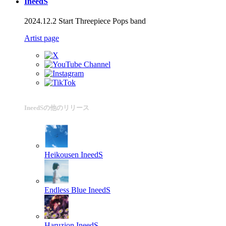
IneedS
2024.12.2 Start Threepiece Pops band
Artist page
IneedSの他のリリース
Heikousen
IneedS
Endless Blue
IneedS
Haruzion
IneedS