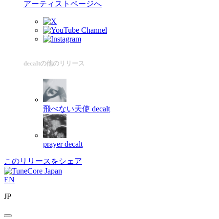
アーティストページへ
decaltの他のリリース
飛べない天使
decalt
prayer
decalt
このリリースをシェア
EN
JP