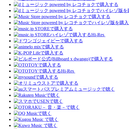
Hi-Res
Hi-Res