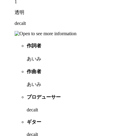
1
透明
decalt
作詞者
あいみ
作曲者
あいみ
プロデューサー
decalt
ギター
decalt