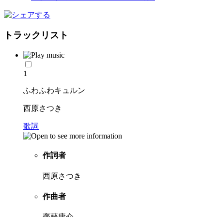
トラックリスト
1
ふわふわキュルン
西原さつき
歌詞
作詞者
西原さつき
作曲者
齊藤庸介