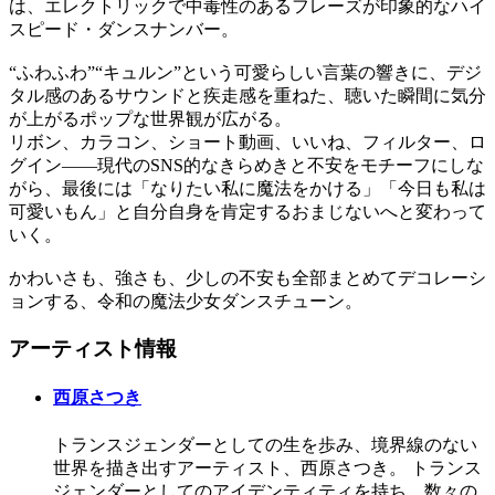
は、エレクトリックで中毒性のあるフレーズが印象的なハイ
スピード・ダンスナンバー。
“ふわふわ”“キュルン”という可愛らしい言葉の響きに、デジ
タル感のあるサウンドと疾走感を重ねた、聴いた瞬間に気分
が上がるポップな世界観が広がる。
リボン、カラコン、ショート動画、いいね、フィルター、ロ
グイン——現代のSNS的なきらめきと不安をモチーフにしな
がら、最後には「なりたい私に魔法をかける」「今日も私は
可愛いもん」と自分自身を肯定するおまじないへと変わって
いく。
かわいさも、強さも、少しの不安も全部まとめてデコレーシ
ョンする、令和の魔法少女ダンスチューン。
アーティスト情報
西原さつき
トランスジェンダーとしての生を歩み、境界線のない
世界を描き出すアーティスト、西原さつき。 トランス
ジェンダーとしてのアイデンティティを持ち、数々の