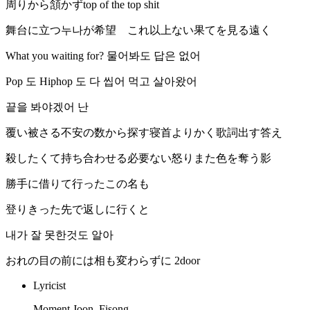
周りから頷かずtop of the top shit
舞台に立つ누나が希望 これ以上ない果てを見る遠く
What you waiting for? 물어봐도 답은 없어
Pop 도 Hiphop 도 다 씹어 먹고 살아왔어
끝을 봐야겠어 난
覆い被さる不安の数から探す寝首よりかく歌詞出す答え
殺したくて持ち合わせる必要ない怒りまた色を奪う影
勝手に借りて行ったこの名も
登りきった先で返しに行くと
내가 잘 못한것도 알아
おれの目の前には相も変わらずに 2door
Lyricist
Moment Joon, Fisong