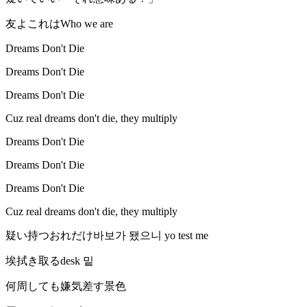
友よこれはWho we are
Dreams Don't Die
Dreams Don't Die
Dreams Don't Die
Cuz real dreams don't die, they multiply
Dreams Don't Die
Dreams Don't Die
Dreams Don't Die
Cuz real dreams don't die, they multiply
疑い持つおれだけ바보가 됐으니 yo test me
埃拭き取るdesk 밑
何周しても嫌気差す景色