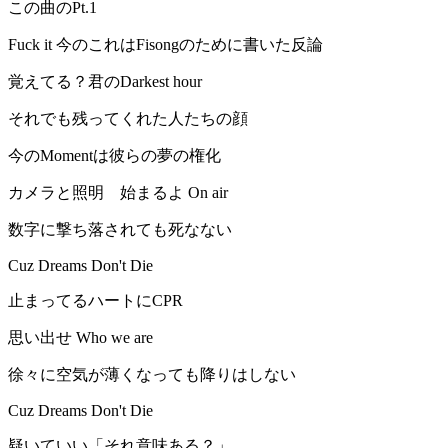
この曲のPt.1
Fuck it 今のこれはFisongのために書いた反論
覚えてる？君のDarkest hour
それでも残ってくれた人たちの顔
今のMomentは彼らの夢の権化
カメラと照明 始まるよ On air
数字に撃ち落されても死なない
Cuz Dreams Don't Die
止まってるハートにCPR
思い出せ Who we are
徐々に空気が薄くなっても降りはしない
Cuz Dreams Don't Die
疑いていい「それ意味ある？」