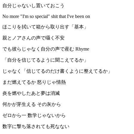
自分じゃないし置いておこう
No more "I'm so special" shit that I've been on
ほこりを拭いて箱から取り出す「基本」
親とノアさんの声で囁く不安
でも彼らじゃなく自分の声で産む Rhyme
「自分を信じてるように聞こえてるか」
じゃなく「信じてるのだけ書くように整えてるか」
まだ燃えてるか 怒りじゃ情熱
炎を燃やしたあと夢は消滅
何かが芽生える その灰から
ゼロから一 数学じゃないから
数字に撃ち落されても死なない