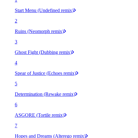
Start Menu (Undefined remix)
2
Ruins (Neomorph remix)
3
Ghost Fight (Dubbing remix)
4
Spear of Justice (Echoes remix)
5
Determination (Rewake remix)
6
ASGORE (Tortile remix)
7
Hopes and Dreams (Alterego remix)