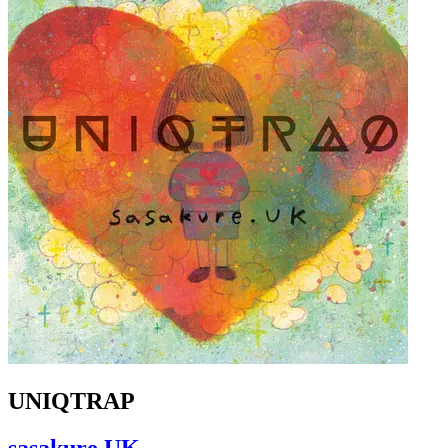
UNIQTRAP
sasakure.UK