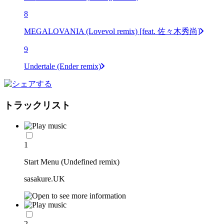
8
MEGALOVANIA (Lovevol remix) [feat. 佐々木秀尚]
9
Undertale (Ender remix)
トラックリスト
1
Start Menu (Undefined remix)
sasakure.UK
2