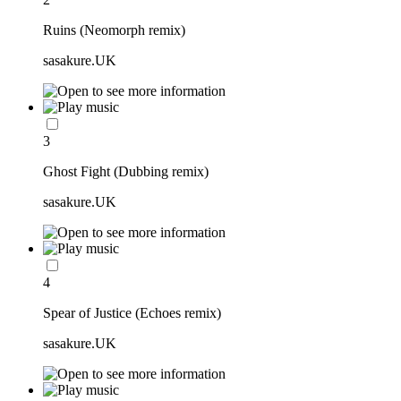
Ruins (Neomorph remix)
sasakure.UK
3
Ghost Fight (Dubbing remix)
sasakure.UK
4
Spear of Justice (Echoes remix)
sasakure.UK