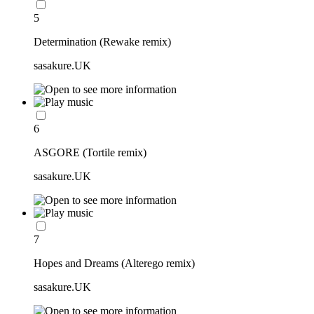
5
Determination (Rewake remix)
sasakure.UK
6
ASGORE (Tortile remix)
sasakure.UK
7
Hopes and Dreams (Alterego remix)
sasakure.UK