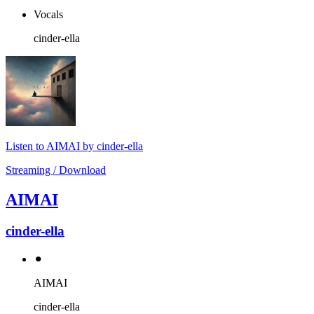
Vocals
cinder-ella
Listen to AIMAI by cinder-ella
Streaming / Download
AIMAI
cinder-ella
⚫︎
AIMAI
cinder-ella