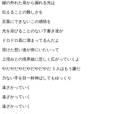
鍵の外れた扉から漏れる光は
伝えることの難しさを
言葉にできないこの感情を
光を浴びることのない下書き達が
ドロドロ底に溜まってるんだよ
溶けた想い達が傍にいたいって
上澄みとの境界線に悲しく広がっていくよ
やだやだやだやだやだやだ １人はもう嫌だ
力ない手を目一杯伸ばしてもゆっくり
遠ざかっていく
遠ざかっていく
遠ざかっていく