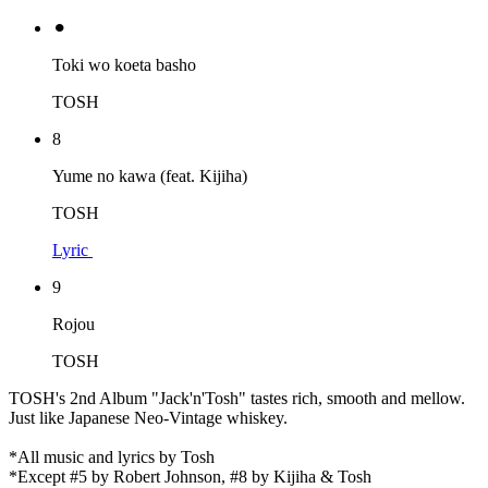
⚫︎
Toki wo koeta basho
TOSH
8
Yume no kawa (feat. Kijiha)
TOSH
Lyric
9
Rojou
TOSH
TOSH's 2nd Album "Jack'n'Tosh" tastes rich, smooth and mellow.
Just like Japanese Neo-Vintage whiskey.
*All music and lyrics by Tosh
*Except #5 by Robert Johnson, #8 by Kijiha & Tosh