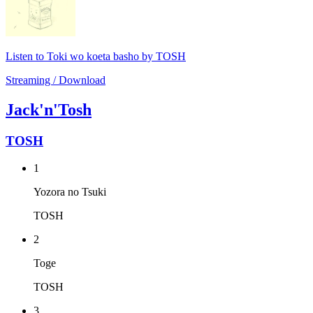
Listen to Toki wo koeta basho by TOSH
Streaming / Download
Jack'n'Tosh
TOSH
1
Yozora no Tsuki
TOSH
2
Toge
TOSH
3