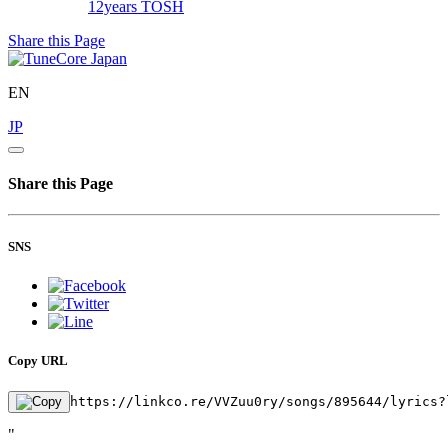
12years
TOSH
Share this Page
EN
JP
Share this Page
SNS
Copy URL
https://linkco.re/VVZuu0ry/songs/895644/lyrics?
"