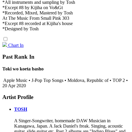
*All instruments and sampling by Tosh
*Except #8 by Kijiha on Vo&Gt
*Recorded, Mixed, Mastered by Tosh
At The Music From Small Pink 303
*Except #8 recorded at Kijiha's house
*Designed by Tosh
Chart In
Past Rank In
Toki wo koeta basho
Apple Music • J-Pop Top Songs • Moldova, Republic of • TOP 2 •
20 Apr 2020
Artist Profile
TOSH
A Singer-Songwriter, homemade DAW Musician in
Kanagawa, Japan. A Jack Daniel's freak. Singing, acoustic
guitar, slide guitar etc. Past 2 albums are "Indigo Blues" and