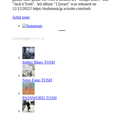
"Jack'n'Tosh". 3rd album "12years" was released on
12/12/2022! https://toshmusicjp.wixsite.com/tosh
Artist page
TOSHの他のリリース
Indigo Blues
TOSH
Sono Egao
TOSH
PASSWORD
TOSH