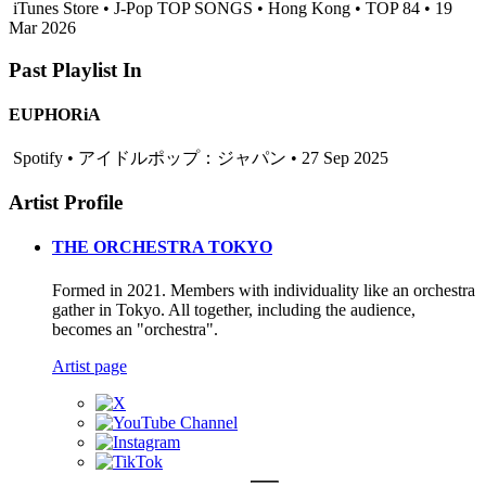
iTunes Store • J-Pop TOP SONGS • Hong Kong • TOP 84 • 19
Mar 2026
Past Playlist In
EUPHORiA
Spotify • アイドルポップ：ジャパン • 27 Sep 2025
Artist Profile
THE ORCHESTRA TOKYO
Formed in 2021. Members with individuality like an orchestra
gather in Tokyo. All together, including the audience,
becomes an "orchestra".
Artist page