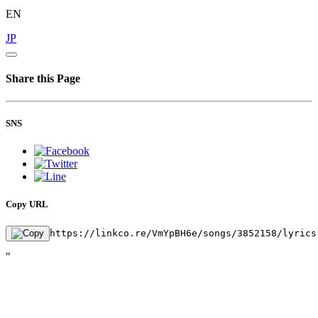
EN
JP
Share this Page
SNS
Copy URL
https://linkco.re/VmYpBH6e/songs/3852158/lyrics
"