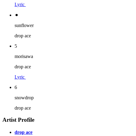
Lyric
⚫︎
sunflower
drop ace
5
morisawa
drop ace
Lyric
6
snowdrop
drop ace
Artist Profile
drop ace