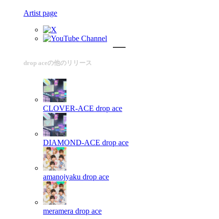
Artist page
drop aceの他のリリース
CLOVER-ACE
drop ace
DIAMOND-ACE
drop ace
amanojyaku
drop ace
meramera
drop ace