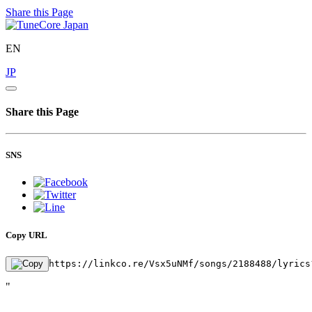
Share this Page
EN
JP
Share this Page
SNS
Copy URL
https://linkco.re/Vsx5uNMf/songs/2188488/lyrics
"