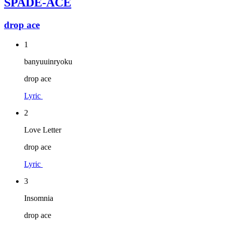
SPADE-ACE
drop ace
1
banyuuinryoku
drop ace
Lyric
2
Love Letter
drop ace
Lyric
3
Insomnia
drop ace