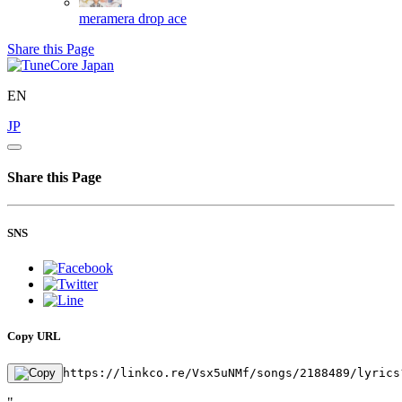
meramera
drop ace
Share this Page
EN
JP
Share this Page
SNS
Copy URL
https://linkco.re/Vsx5uNMf/songs/2188489/lyrics