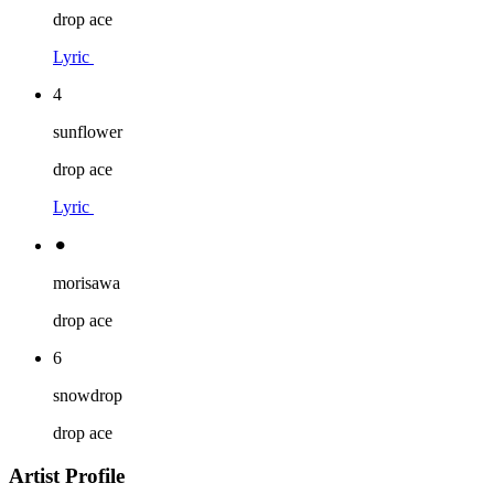
drop ace
Lyric
4
sunflower
drop ace
Lyric
⚫︎
morisawa
drop ace
6
snowdrop
drop ace
Artist Profile