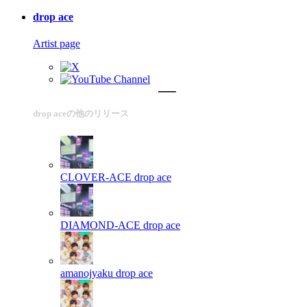
drop ace
Artist page
drop aceの他のリリース
CLOVER-ACE
drop ace
DIAMOND-ACE
drop ace
amanojyaku
drop ace