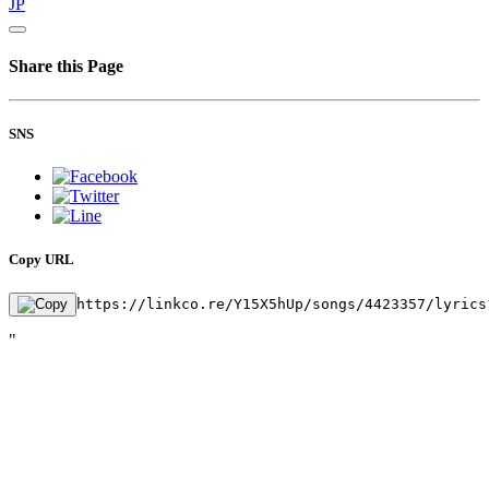
JP
Share this Page
SNS
Copy URL
https://linkco.re/Y15X5hUp/songs/4423357/lyrics
"