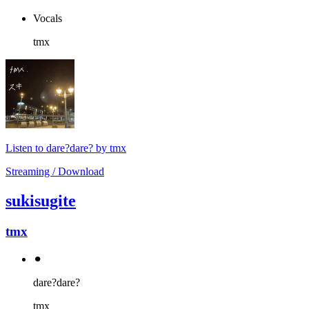
Vocals
tmx
Listen to dare?dare? by tmx
Streaming / Download
sukisugite
tmx
⚫︎
dare?dare?
tmx