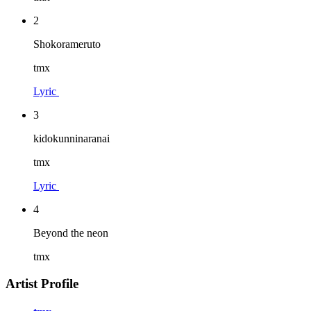
2
Shokorameruto
tmx
Lyric
3
kidokunninaranai
tmx
Lyric
4
Beyond the neon
tmx
Artist Profile