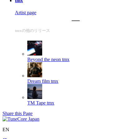
tmx
Artist page
tmxの他のリリース
Beyond the neon
tmx
Dream film
tmx
TM Tape
tmx
Share this Page
EN