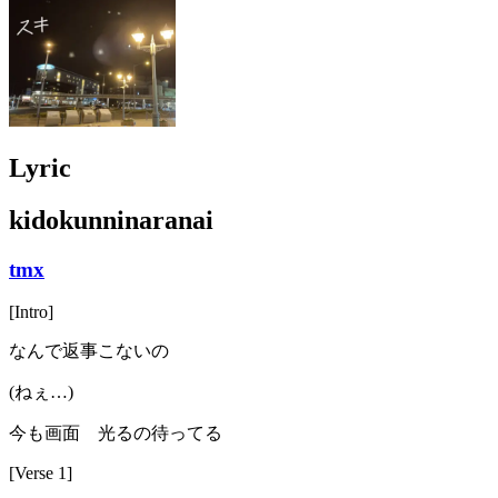
Lyric
kidokunninaranai
tmx
[Intro]
なんで返事こないの
(ねぇ…)
今も画面 光るの待ってる
[Verse 1]