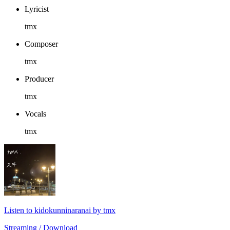
Lyricist
tmx
Composer
tmx
Producer
tmx
Vocals
tmx
Listen to kidokunninaranai by tmx
Streaming / Download