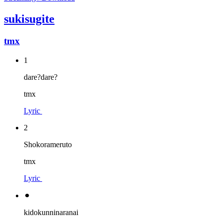
sukisugite
tmx
1
dare?dare?
tmx
Lyric
2
Shokorameruto
tmx
Lyric
⚫︎
kidokunninaranai