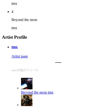
tmx
4
Beyond the neon
tmx
Artist Profile
tmx
Artist page
tmxの他のリリース
Beyond the neon
tmx