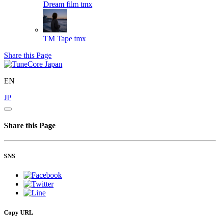
Dream film
tmx
TM Tape
tmx
Share this Page
EN
JP
Share this Page
SNS
Copy URL