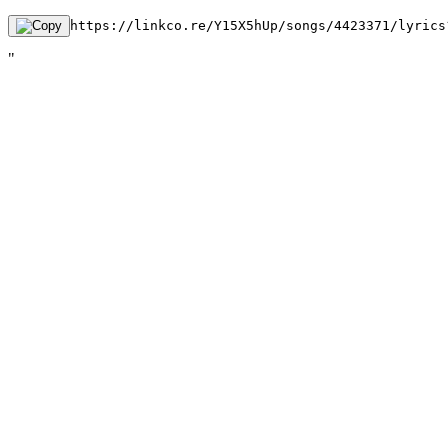
https://linkco.re/Y15X5hUp/songs/4423371/lyrics
"