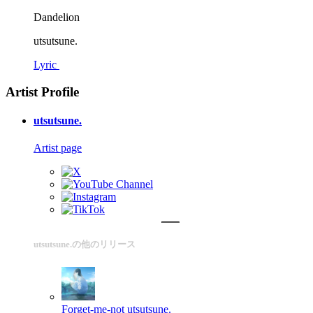
Dandelion
utsutsune.
Lyric
Artist Profile
utsutsune.
Artist page
utsutsune.の他のリリース
Forget-me-not
utsutsune.