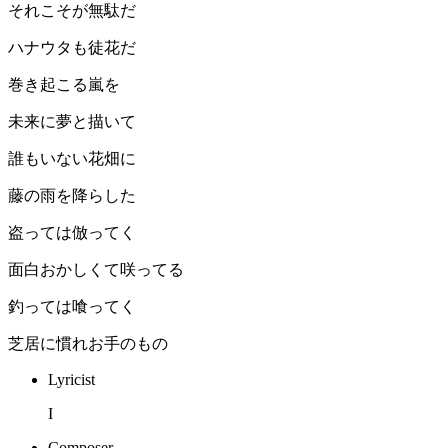
それこそが無駄だ
ハナウタも徒花だ
巻き起こる嵐を
未来に夢と描いて
誰もいない花畑に
藤の雨を降らした
盗っては倣ってく
面白おかしくて咲ってる
釣っては喰ってく
芝居に慣れお手のもの
Lyricist
I
Composer