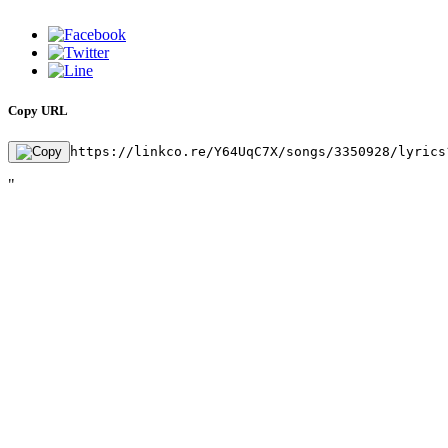
Copy URL
https://linkco.re/Y64UqC7X/songs/3350928/lyrics
"