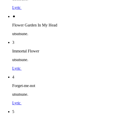
Lyric
⚫︎
Flower Garden In My Head
utsutsune.
3
Immortal Flower
utsutsune.
Lyric
4
Forget-me-not
utsutsune.
Lyric
5