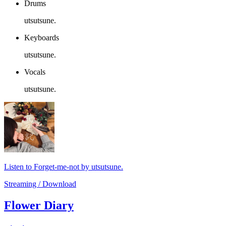
Drums
utsutsune.
Keyboards
utsutsune.
Vocals
utsutsune.
Listen to Forget-me-not by utsutsune.
Streaming / Download
Flower Diary