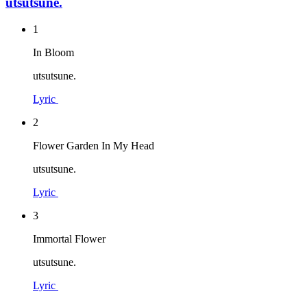
utsutsune.
1
In Bloom
utsutsune.
Lyric
2
Flower Garden In My Head
utsutsune.
Lyric
3
Immortal Flower
utsutsune.
Lyric