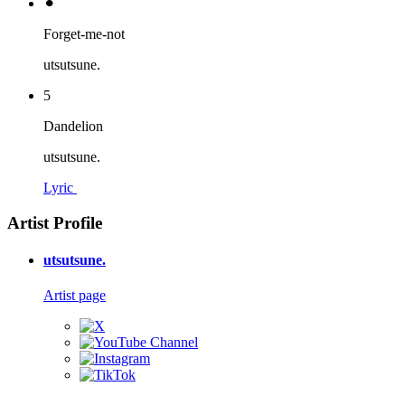
⚫︎
Forget-me-not
utsutsune.
5
Dandelion
utsutsune.
Lyric
Artist Profile
utsutsune.
Artist page