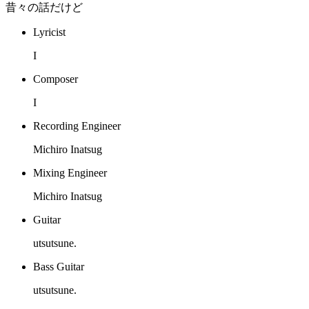
昔々の話だけど
Lyricist
I
Composer
I
Recording Engineer
Michiro Inatsug
Mixing Engineer
Michiro Inatsug
Guitar
utsutsune.
Bass Guitar
utsutsune.