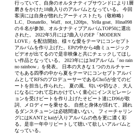
行っていて、自身のオルタナティブサウンドにより1層
磨きをかけた18曲入りのアルバムとなっている。 今回
客演には自身が惚れたアーティストたち（敬称略）
L.C、Donatello、Waff、not_120fps、Yella goat、Hina098
の６名が参加、オルタナティブアルバムTOP50に選出
された。 2022年5月には7曲入りのEP「MODERN
LOVE」を配信開始、様々な愛をテーマにコンセプト
アルバムを作り上げた。EPの中から4曲ミュージック
ビデオが出てるので是非映像と共にチェックしてほし
い作品となっている。 2023年には3rdアルバム「no rain
no rainbow」を発表。 日本の大きな１つのカルチャー
でもある四季の中から夏をテーマにコンセプトアルバ
ムとしてRFSのプロデューサーであるCho5が全てのビ
ートを担当し作られた。 夏の風、匂いや切なさ、大人
になるにつれて忘れかけていく童心にインスピレーシ
ョンを受けビートを作り上げたそビート達にD96が歌
詞、メロディーを乗せる。 自然と身体が揺れて、踊れ
るダンスチューンは必聴間違いない。 フィーチャリン
グにはKANTとkaiが入りアルバムの色を更に濃く彩
る。是非一年中リピートして聴いて欲しいアルバムと
なっている。