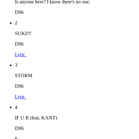
Is anyone here? I know there's no one.
D96
2
SUKI!!!
D96
Lyric
3
STORM
D96
Lyric
4
IF U R (feat. KANT)
D96
E