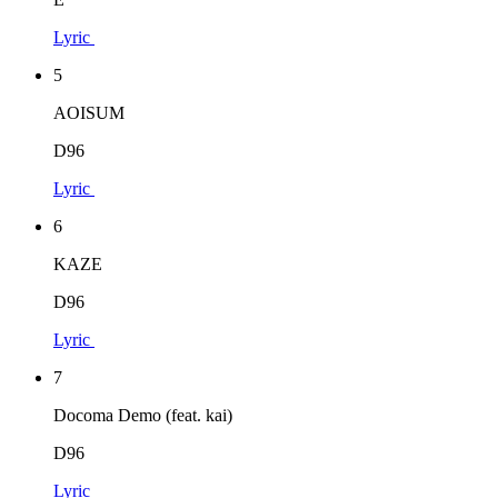
Lyric
5
AOISUM
D96
Lyric
6
KAZE
D96
Lyric
7
Docoma Demo (feat. kai)
D96
Lyric