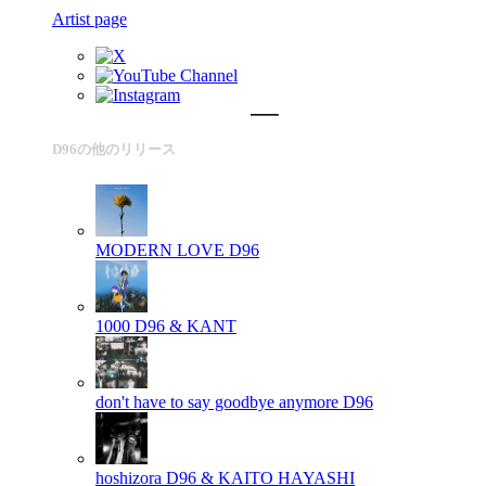
Artist page
D96の他のリリース
MODERN LOVE
D96
1000
D96 & KANT
don't have to say goodbye anymore
D96
hoshizora
D96 & KAITO HAYASHI