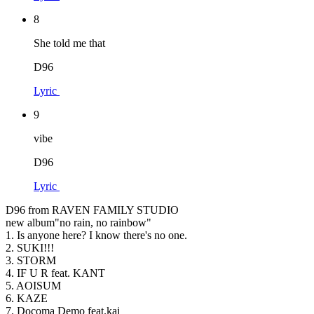
8
She told me that
D96
Lyric
9
vibe
D96
Lyric
D96 from RAVEN FAMILY STUDIO
new album"no rain, no rainbow"
1. Is anyone here? I know there's no one.
2. SUKI!!!
3. STORM
4. IF U R feat. KANT
5. AOISUM
6. KAZE
7. Docoma Demo feat.kai