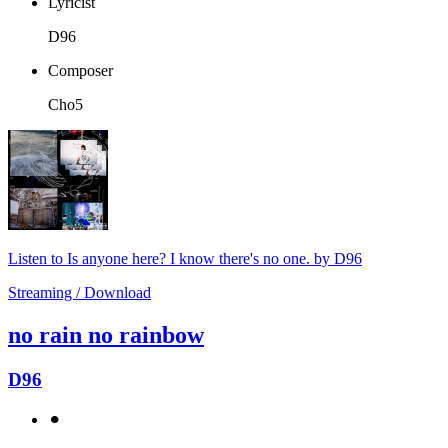
Lyricist
D96
Composer
Cho5
Listen to Is anyone here? I know there's no one. by D96
Streaming / Download
no rain no rainbow
D96
⚫︎