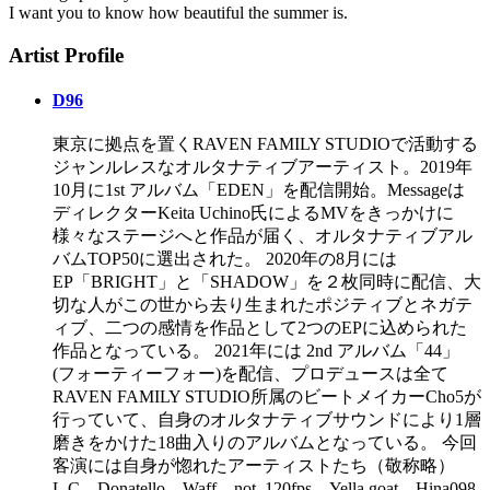
I want you to know how beautiful the summer is.
Artist Profile
D96
東京に拠点を置くRAVEN FAMILY STUDIOで活動する
ジャンルレスなオルタナティブアーティスト。2019年
10月に1st アルバム「EDEN」を配信開始。Messageは
ディレクターKeita Uchino氏によるMVをきっかけに
様々なステージへと作品が届く、オルタナティブアル
バムTOP50に選出された。 2020年の8月には
EP「BRIGHT」と「SHADOW」を２枚同時に配信、大
切な人がこの世から去り生まれたポジティブとネガテ
ィブ、二つの感情を作品として2つのEPに込められた
作品となっている。 2021年には 2nd アルバム「44」
(フォーティーフォー)を配信、プロデュースは全て
RAVEN FAMILY STUDIO所属のビートメイカーCho5が
行っていて、自身のオルタナティブサウンドにより1層
磨きをかけた18曲入りのアルバムとなっている。 今回
客演には自身が惚れたアーティストたち（敬称略）
L.C、Donatello、Waff、not_120fps、Yella goat、Hina098