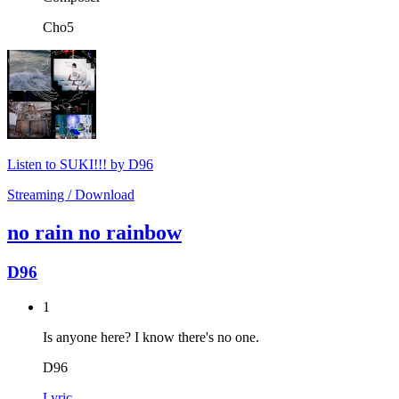
Cho5
Listen to SUKI!!! by D96
Streaming / Download
no rain no rainbow
D96
1
Is anyone here? I know there's no one.
D96
Lyric