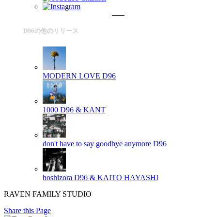
D96の他のリリース
MODERN LOVE
D96
1000
D96 & KANT
don't have to say goodbye anymore
D96
hoshizora
D96 & KAITO HAYASHI
RAVEN FAMILY STUDIO
Share this Page