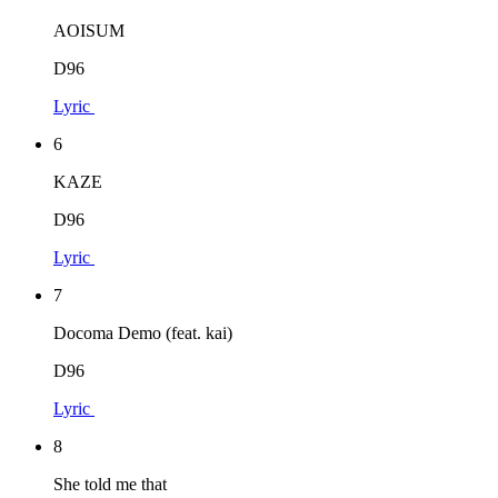
AOISUM
D96
Lyric
6
KAZE
D96
Lyric
7
Docoma Demo (feat. kai)
D96
Lyric
8
She told me that