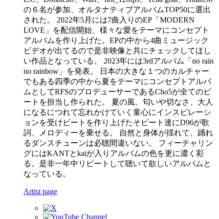
の６名が参加、オルタナティブアルバムTOP50に選出
された。 2022年5月には7曲入りのEP「MODERN
LOVE」を配信開始、様々な愛をテーマにコンセプト
アルバムを作り上げた。EPの中から4曲ミュージック
ビデオが出てるので是非映像と共にチェックしてほし
い作品となっている。 2023年には3rdアルバム「no rain
no rainbow」を発表。 日本の大きな１つのカルチャー
でもある四季の中から夏をテーマにコンセプトアルバ
ムとしてRFSのプロデューサーであるCho5が全てのビ
ートを担当し作られた。 夏の風、匂いや切なさ、大人
になるにつれて忘れかけていく童心にインスピレーシ
ョンを受けビートを作り上げたそビート達にD96が歌
詞、メロディーを乗せる。 自然と身体が揺れて、踊れ
るダンスチューンは必聴間違いない。 フィーチャリン
グにはKANTとkaiが入りアルバムの色を更に濃く彩
る。是非一年中リピートして聴いて欲しいアルバムと
なっている。
Artist page