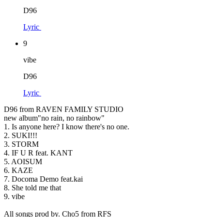
D96
Lyric
9
vibe
D96
Lyric
D96 from RAVEN FAMILY STUDIO
new album"no rain, no rainbow"
1. Is anyone here? I know there's no one.
2. SUKI!!!
3. STORM
4. IF U R feat. KANT
5. AOISUM
6. KAZE
7. Docoma Demo feat.kai
8. She told me that
9. vibe
All songs prod by. Cho5 from RFS