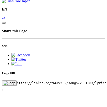
EN
JP
Share this Page
SNS
Copy URL
https://linkco.re/Y6XPVXQ2/songs/2331083/lyrics
"