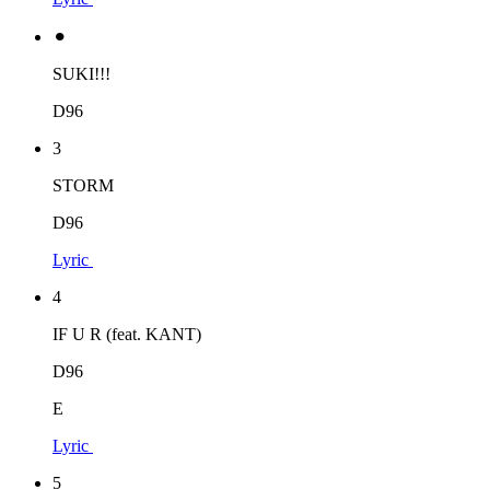
⚫︎
SUKI!!!
D96
3
STORM
D96
Lyric
4
IF U R (feat. KANT)
D96
E
Lyric
5