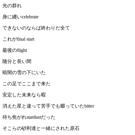
光の群れ
身に纏いcelebrate
できないのならば終わりだ全て
これがfinal start
最後のflight
随分と長い間
暗闇の雪の下にいた
この足でここまで来た
安定した未来なら暇
消えた星と違って苦手でも啜っていたbitter
待ち焦がれstardustだった
そこらの砂利達と一緒にされた原石