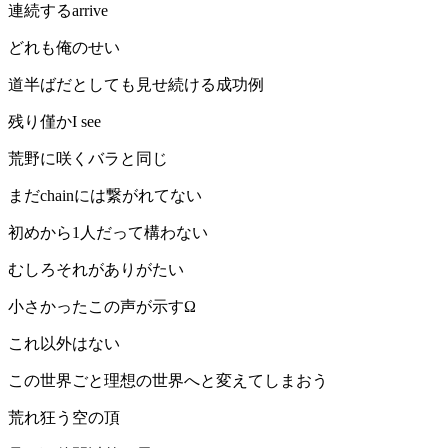
連続するarrive
どれも俺のせい
道半ばだとしても見せ続ける成功例
残り僅かI see
荒野に咲くバラと同じ
まだchainには繋がれてない
初めから1人だって構わない
むしろそれがありがたい
小さかったこの声が示すΩ
これ以外はない
この世界ごと理想の世界へと変えてしまおう
荒れ狂う空の頂