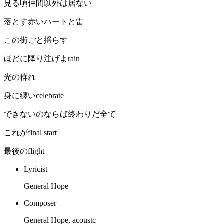
見る頃仲間以外は居ない
落とす赤いハートと雷
この街ごと揺らす
ほどに降り注げよrain
光の群れ
身に纏いcelebrate
できないのならば終わりだ全て
これがfinal start
最後のflight
Lyricist
General Hope
Composer
General Hope, acoustc