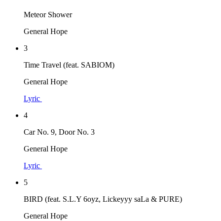
Meteor Shower
General Hope
3
Time Travel (feat. SABIOM)
General Hope
Lyric
4
Car No. 9, Door No. 3
General Hope
Lyric
5
BIRD (feat. S.L.Y 6oyz, Lickeyyy saLa & PURE)
General Hope