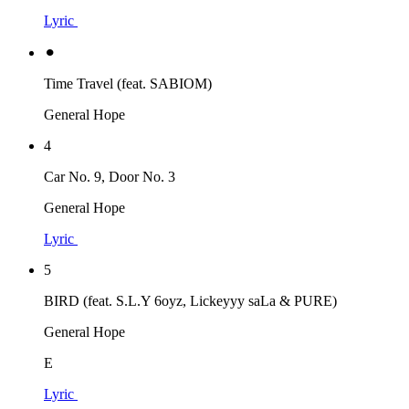
Lyric
⚫︎
Time Travel (feat. SABIOM)
General Hope
4
Car No. 9, Door No. 3
General Hope
Lyric
5
BIRD (feat. S.L.Y 6oyz, Lickeyyy saLa & PURE)
General Hope
E
Lyric