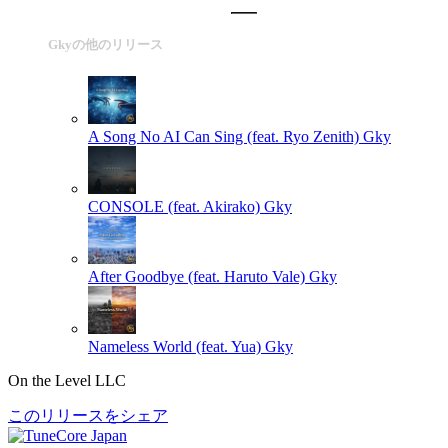
Gkyの他のリリース
A Song No AI Can Sing (feat. Ryo Zenith)
Gky
CONSOLE (feat. Akirako)
Gky
After Goodbye (feat. Haruto Vale)
Gky
Nameless World (feat. Yua)
Gky
On the Level LLC
このリリースをシェア