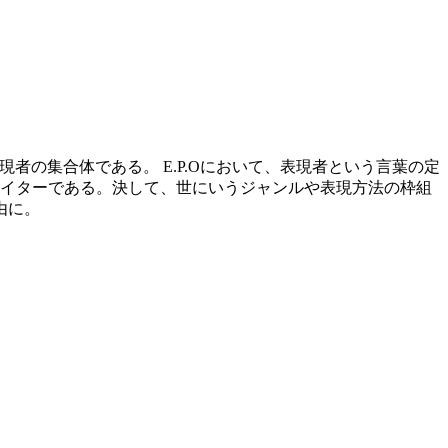
関係性の深い表現者の集合体である。 E.P.Oにおいて、表現者という言葉の定
イターである。決して、世にいうジャンルや表現方法の枠組
由に。