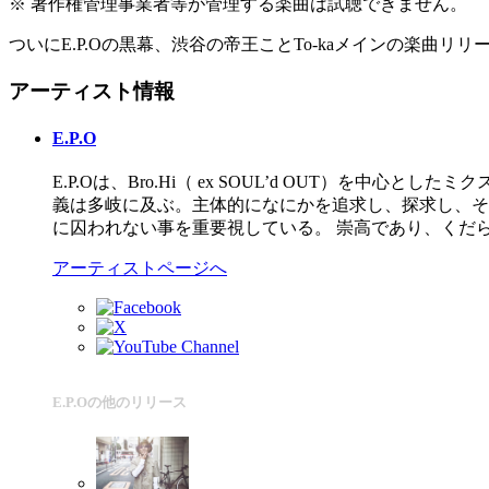
※ 著作権管理事業者等が管理する楽曲は試聴できません。
ついにE.P.Oの黒幕、渋谷の帝王ことTo-kaメインの楽曲
アーティスト情報
E.P.O
E.P.Oは、Bro.Hi（ ex SOUL’d OUT）を中心と
義は多岐に及ぶ。主体的になにかを追求し、探求し、そ
に囚われない事を重要視している。 崇高であり、くだ
アーティストページへ
E.P.Oの他のリリース