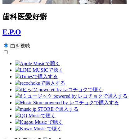
歯科医愛好癖
E.P.O
曲を視聴