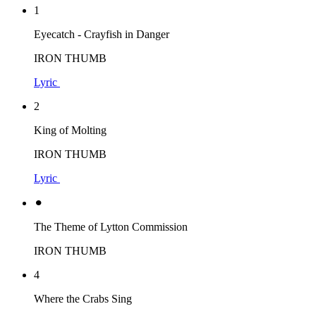
1
Eyecatch - Crayfish in Danger
IRON THUMB
Lyric
2
King of Molting
IRON THUMB
Lyric
⚫︎
The Theme of Lytton Commission
IRON THUMB
4
Where the Crabs Sing