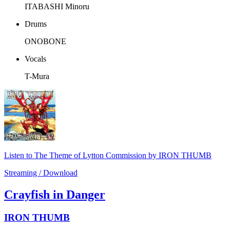
ITABASHI Minoru
Drums
ONOBONE
Vocals
T-Mura
Listen to The Theme of Lytton Commission by IRON THUMB
Streaming / Download
Crayfish in Danger
IRON THUMB