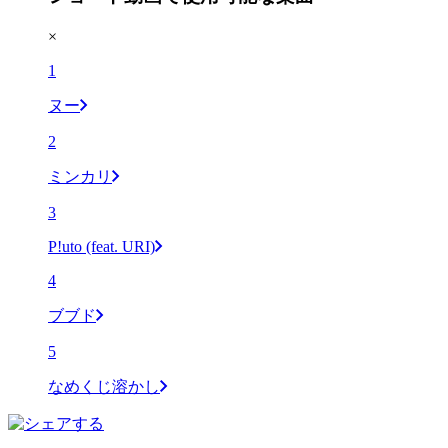
×
1
ヌー
2
ミンカリ
3
P!uto (feat. URI)
4
ブブド
5
なめくじ溶かし