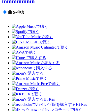
mnmnmnmn
曲を視聴
Hi-Res
Hi-Res