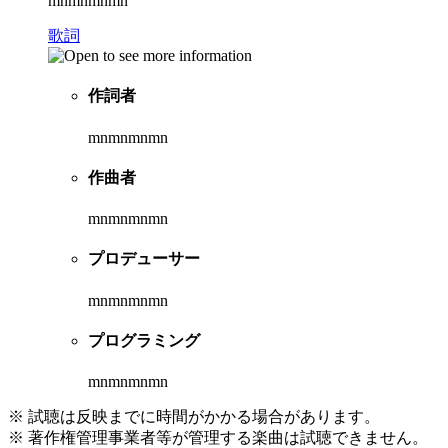
mnmnmnmn
歌詞
作詞者
mnmnmnmn
作曲者
mnmnmnmn
プロデューサー
mnmnmnmn
プログラミング
mnmnmnmn
※ 試聴は反映までに時間がかかる場合があります。
※ 著作権管理事業者等が管理する楽曲は試聴できません。