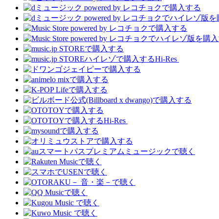
Hi-Res
Hi-Res