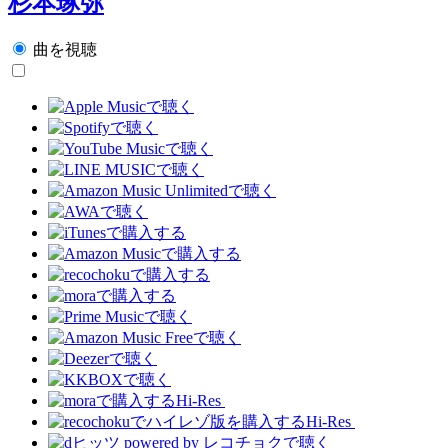
杉本琢弥
曲を視聴
Hi-Res
Hi-Res