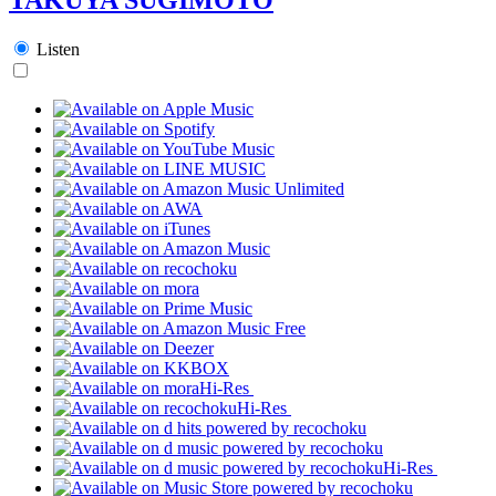
Listen
Hi-Res
Hi-Res
Hi-Res