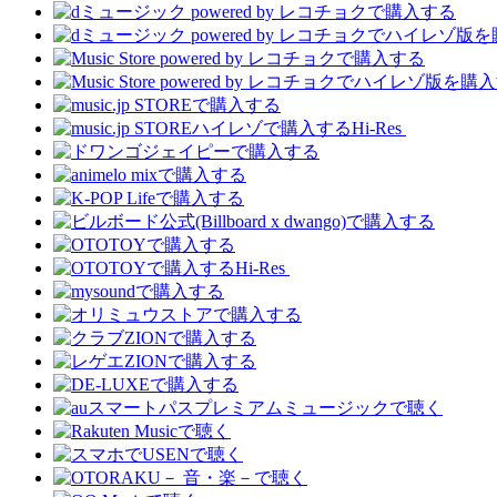
Hi-Res
Hi-Res