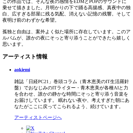
この作品では、そんな夜の感情をEDMとPOPのサウンドに
乗せて描きました。月明かりの下で踊る高揚感、真夜中の独
白、広すぎる部屋に残る気配、消えない記憶の残響。そして
夜明け前のわずかな希望。
孤独と自由は、案外よく似た場所に存在しています。このア
ルバムが、誰かの夜にそっと寄り添うことができたら嬉しく
思います。
アーティスト情報
aokiemi
雑誌「日経PC21」巻頭コラム（青木恵美のIT生活羅針
盤）でおなじみのITライター・青木恵美が各種AIと力
を合わせ、誰かの静かな時間にそっと寄り添う音楽を
お届けしています。 眠れない夜や、考えすぎた朝にあ
なたがここに戻ってこられるよう、続けています。
アーティストページへ