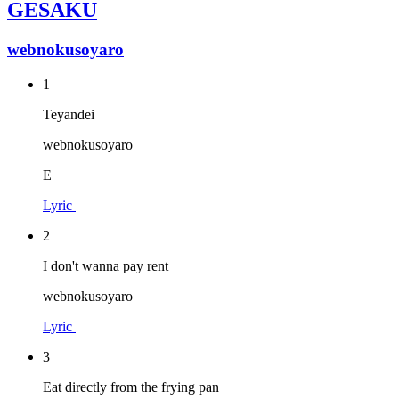
GESAKU
webnokusoyaro
1
Teyandei
webnokusoyaro
E
Lyric
2
I don't wanna pay rent
webnokusoyaro
Lyric
3
Eat directly from the frying pan