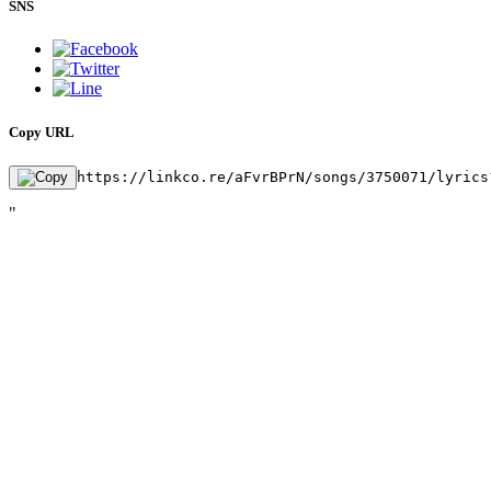
SNS
Copy URL
https://linkco.re/aFvrBPrN/songs/3750071/lyrics
"