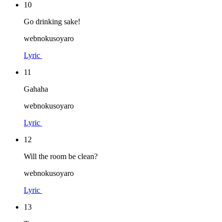
10
Go drinking sake!
webnokusoyaro
Lyric
11
Gahaha
webnokusoyaro
Lyric
12
Will the room be clean?
webnokusoyaro
Lyric
13