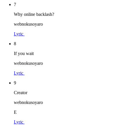
7
Why online backlash?
webnokusoyaro
Lyric
8
If you wait
webnokusoyaro
Lyric
9
Creator
webnokusoyaro
E
Lyric