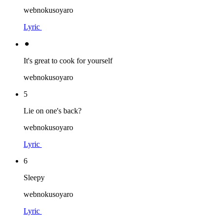
webnokusoyaro
Lyric
⚫︎
It's great to cook for yourself
webnokusoyaro
5
Lie on one's back?
webnokusoyaro
Lyric
6
Sleepy
webnokusoyaro
Lyric