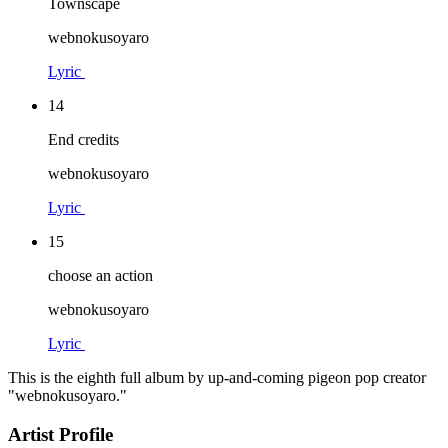
Townscape
webnokusoyaro
Lyric
14
End credits
webnokusoyaro
Lyric
15
choose an action
webnokusoyaro
Lyric
This is the eighth full album by up-and-coming pigeon pop creator
"webnokusoyaro."
Artist Profile