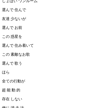
しょぼい ワンルーム
選んで 住んで
友達 少ないが
選んで お前
この 惑星を
選んで 住み着いて
この 素敵なお歌
選んで 歌う
ほら
全ての行動が
超 能 動 的
存在 しない
俺に 消 去 法