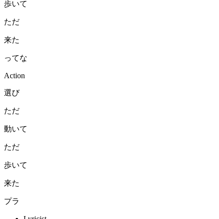
歩いて
ただ
来た
ってな
Action
選び
ただ
動いて
ただ
歩いて
来た
プラ
Lyricist