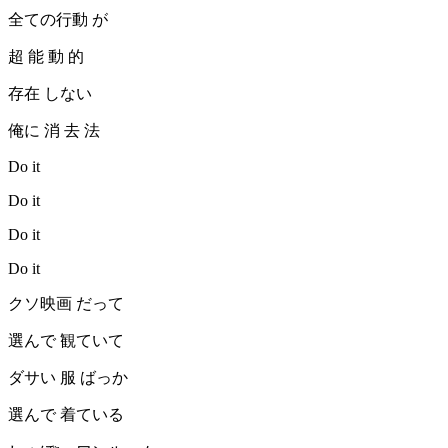
全ての行動 が
超 能 動 的
存在 しない
俺に 消 去 法
Do it
Do it
Do it
Do it
クソ映画 だって
選んで 観ていて
ダサい 服 ばっか
選んで 着ている