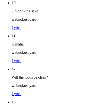
10
Go drinking sake!
webnokusoyaro
Lyric
11
Gahaha
webnokusoyaro
Lyric
12
Will the room be clean?
webnokusoyaro
Lyric
13