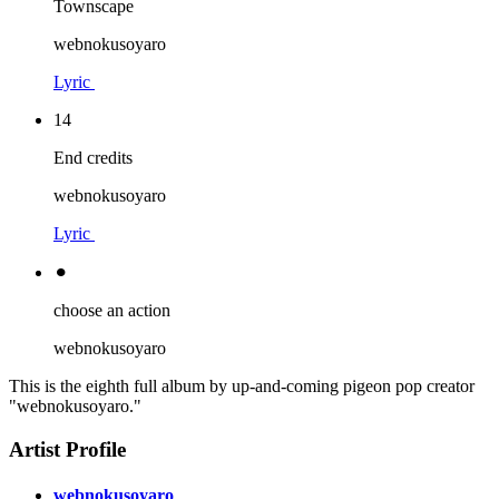
Townscape
webnokusoyaro
Lyric
14
End credits
webnokusoyaro
Lyric
⚫︎
choose an action
webnokusoyaro
This is the eighth full album by up-and-coming pigeon pop creator
"webnokusoyaro."
Artist Profile
webnokusoyaro