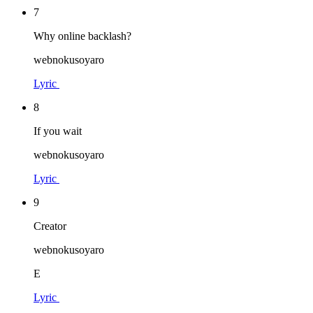
7
Why online backlash?
webnokusoyaro
Lyric
8
If you wait
webnokusoyaro
Lyric
9
Creator
webnokusoyaro
E
Lyric