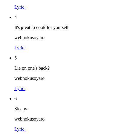
Lyric
4
It's great to cook for yourself
webnokusoyaro
Lyric
5
Lie on one's back?
webnokusoyaro
Lyric
6
Sleepy
webnokusoyaro
Lyric