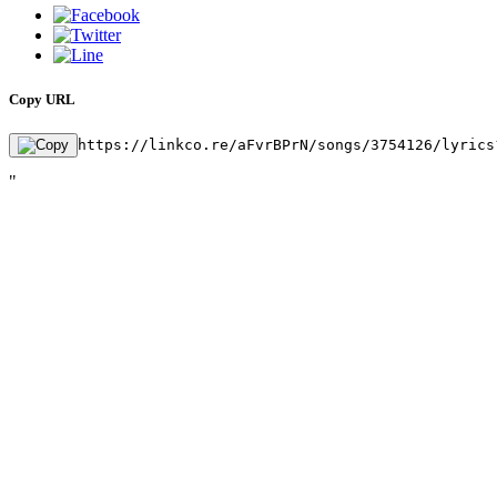
Copy URL
https://linkco.re/aFvrBPrN/songs/3754126/lyrics
"