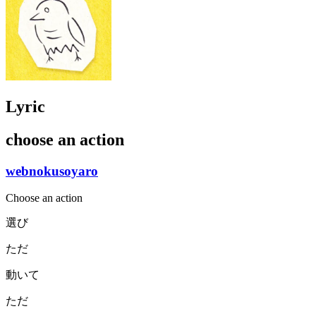
Lyric
choose an action
webnokusoyaro
Choose an action
選び
ただ
動いて
ただ