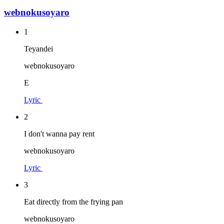
webnokusoyaro
1
Teyandei
webnokusoyaro
E
Lyric
2
I don't wanna pay rent
webnokusoyaro
Lyric
3
Eat directly from the frying pan
webnokusoyaro