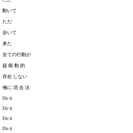
動いて
ただ
歩いて
来た
全ての行動が
超 能 動 的
存在 しない
俺に 消 去 法
Do it
Do it
Do it
Do it