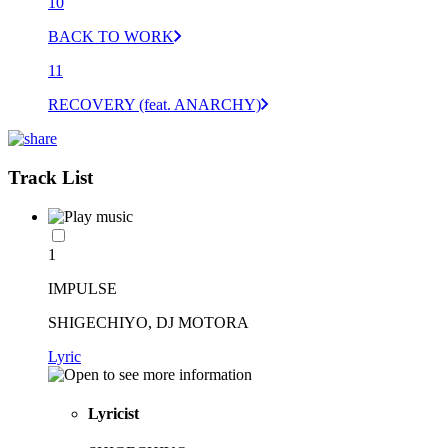
10
BACK TO WORK
11
RECOVERY (feat. ANARCHY)
Track List
1
IMPULSE
SHIGECHIYO, DJ MOTORA
Lyric
Lyricist