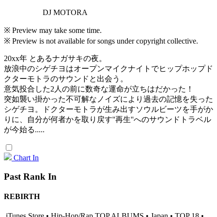
DJ MOTORA
※ Preview may take some time.
※ Preview is not available for songs under copyright collective.
20xx年 とあるナガサキの夜。
放浪中のシゲチヨはオープンマイクナイトでヒップホップド
クターモトラのサウンドと出会う。
意気投合した2人の前に数奇な運命が立ちはだかった！
突如襲い掛かった不可解なノイズにより過去の記憶を失った
シゲチヨ。ドクターモトラが生み出すソウルビーツを手がか
りに、自分が何者かを取り戻す''再生''へのサウンドトラベル
が今始る.....
Chart In
Past Rank In
REBIRTH
iTunes Store • Hip-Hop/Rap TOP ALBUMS • Japan • TOP 18 •