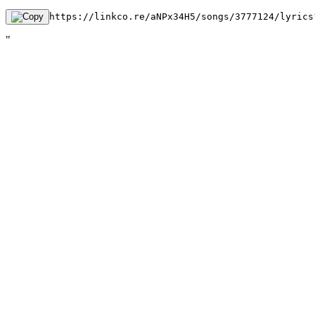
https://linkco.re/aNPx34H5/songs/3777124/lyrics
"