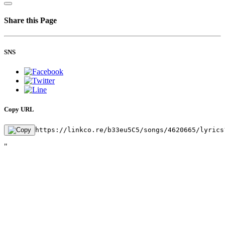
Share this Page
SNS
Copy URL
https://linkco.re/b33eu5C5/songs/4620665/lyrics
"