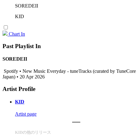
SOREDEII
KID
Chart In
Past Playlist In
SOREDEII
Spotify • New Music Everyday - tuneTracks (curated by TuneCore
Japan) • 20 Apr 2026
Artist Profile
KID
Artist page
KIDの他のリリース