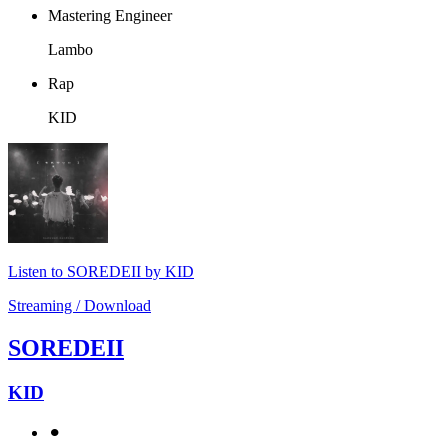
Mastering Engineer
Lambo
Rap
KID
Listen to SOREDEII by KID
Streaming / Download
SOREDEII
KID
⚫︎