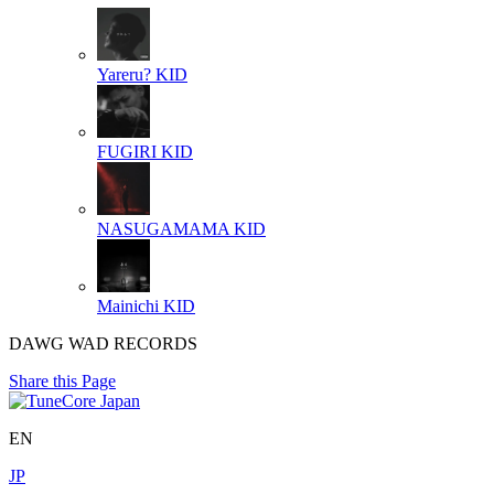
Yareru?
KID
FUGIRI
KID
NASUGAMAMA
KID
Mainichi
KID
DAWG WAD RECORDS
Share this Page
EN
JP