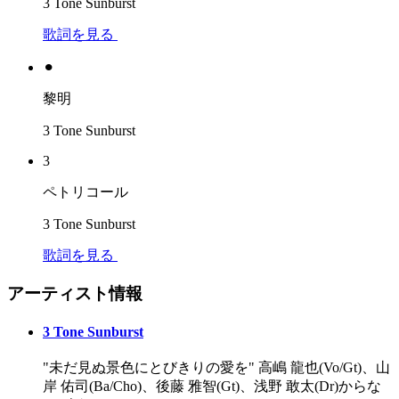
3 Tone Sunburst
歌詞を見る
⚫︎
黎明
3 Tone Sunburst
3
ペトリコール
3 Tone Sunburst
歌詞を見る
アーティスト情報
3 Tone Sunburst
"未だ見ぬ景色にとびきりの愛を" 高嶋 龍也(Vo/Gt)、山
岸 佑司(Ba/Cho)、後藤 雅智(Gt)、浅野 敢太(Dr)からな