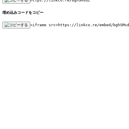
https://linkco.re/bghSMsdz
埋め込みコードをコピー
<iframe src=https://linkco.re/embed/bghSMs