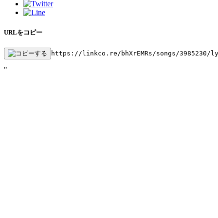
URLをコピー
https://linkco.re/bhXrEMRs/songs/3985230/l
"