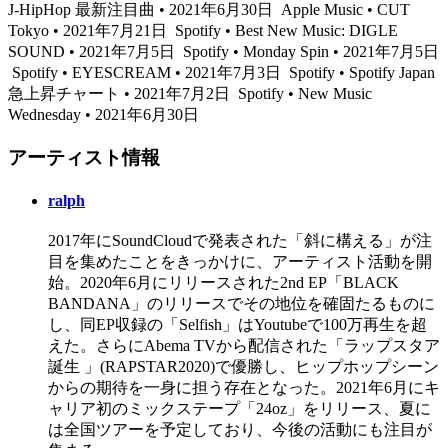
J-HipHop 最新注目曲 • 2021年6月30日
Apple Music • CUT
Tokyo • 2021年7月21日
Spotify • Best New Music: DIGLE
SOUND • 2021年7月5日
Spotify • Monday Spin • 2021年7月5日
Spotify • EYESCREAM • 2021年7月3日
Spotify • Spotify Japan
急上昇チャート • 2021年7月2日
Spotify • New Music
Wednesday • 2021年6月30日
アーティスト情報
ralph
2017年にSoundCloudで発表された「斜に構える」が注
目を集めたことをきっかけに、アーティスト活動を開
始。2020年6月にリリースされた2nd EP「BLACK
BANDANA」のリリースでその地位を確固たるものに
し、同EP収録の「Selfish」はYoutubeで100万再生を超
えた。さらにAbema TVから配信された「ラップスタア
誕生 」(RAPSTAR2020)で優勝し、ヒップホップシーン
からの期待を一身に担う存在となった。2021年6月にキ
ャリア初のミックステープ「24oz」をリリース、夏に
は全国ツアーを予定しており、今後の活動にも注目が