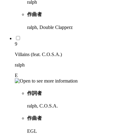
ralph
作曲者
ralph, Double Clapperz
9
Villains (feat. C.O.S.A.)
ralph
E
作詞者
ralph, C.O.S.A.
作曲者
EGL