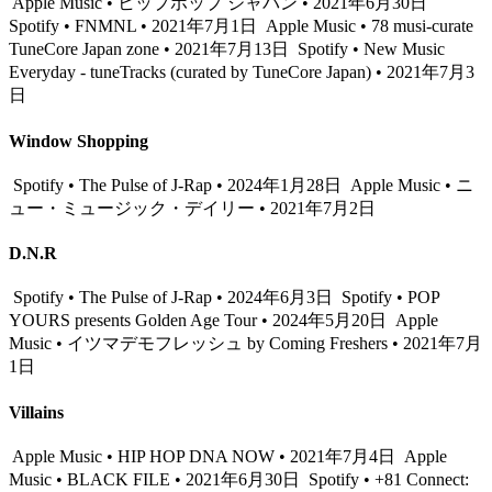
Apple Music • ヒップホップ ジャパン • 2021年6月30日
Spotify • FNMNL • 2021年7月1日
Apple Music • 78 musi-curate
TuneCore Japan zone • 2021年7月13日
Spotify • New Music
Everyday - tuneTracks (curated by TuneCore Japan) • 2021年7月3
日
Window Shopping
Spotify • The Pulse of J-Rap • 2024年1月28日
Apple Music • ニ
ュー・ミュージック・デイリー • 2021年7月2日
D.N.R
Spotify • The Pulse of J-Rap • 2024年6月3日
Spotify • POP
YOURS presents Golden Age Tour • 2024年5月20日
Apple
Music • イツマデモフレッシュ by Coming Freshers • 2021年7月
1日
Villains
Apple Music • HIP HOP DNA NOW • 2021年7月4日
Apple
Music • BLACK FILE • 2021年6月30日
Spotify • +81 Connect: