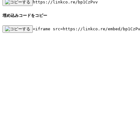
https://linkco.re/bp1CzPvv
埋め込みコードをコピー
<iframe src=https://linkco.re/embed/bp1CzP