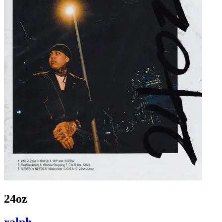
24oz
ralph