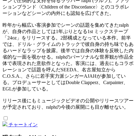
ーンで圧倒的な支持を得るラッパー ralph (ラルフ)。ファッ
ションブランド〈Children of the Discordance〉とのコラボレ
ーションなどシーンの内外にも認知を広げてきた。
昨年から幅広い客演参加でシーンの話題を集めてきたralph
が、自身の作品としては1年ぶりとなる1st ミックステープ
「24oz」をリリースする。2部構成となっている本作。前半
では、ドリル・グライムのトラックで彼自身の持ち味でもあ
るハードなラップを披露。後半では自身の体験を反映した内
省的な一面を覗かせる。ralphのパーソナルな世界観が作品全
体で表現された意欲作となった。客演には、過去にもコラボ
レーションで話題を呼んだSEEDA、名古屋知立から
C.O.S.A.、さらに若手実力派シンガーAJAHが参加してい
る。プロデューサーとしてはDouble Clapperz、Carpainter、
EGLが参加している。
リリース後にもミュージックビデオの公開やリリースツアー
が予定されており、ralphの今後の展開にも目が離せない。
チャートイン