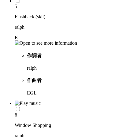
5
Flashback (skit)
ralph
E
作詞者
ralph
作曲者
EGL
6
Window Shopping
ralph