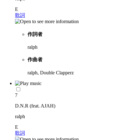
E
歌詞
作詞者
ralph
作曲者
ralph, Double Clapperz
7
D.N.R (feat. AJAH)
ralph
E
歌詞