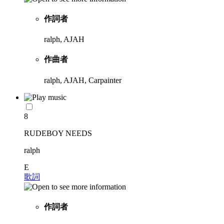
作詞者
ralph, AJAH
作曲者
ralph, AJAH, Carpainter
8
RUDEBOY NEEDS
ralph
E
歌詞
作詞者