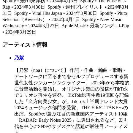
Spotify • 最Hit東洋榜 • 2024年4月3日
Spotify • The Pulse of J-
Rap • 2024年3月30日
Spotify • 週刊プレイリスト • 2024年3月
31日
Spotify • Viral Hits Japan • 2024年3月30日
Spotify • Pluto
Selection（Biweekly） • 2024年4月1日
Spotify • New Music
Wednesday • 2024年3月27日
Apple Music • 最新ソング：J-Pop
• 2024年3月29日
アーティスト情報
乃紫
【乃紫（noa）について】 作詞・作曲・編曲・歌唱・
アートワークに至るまでをセルフプロデュースする新
世代女性シンガーソングライター。 2023年から本格的
に音楽活動を開始し、オリジナル楽曲の投稿がTikTok
でミリオン再生を連発。 TikTok総再生数19億回を記録
した「全方向美少女」が、TikTok上半期トレンド大賞
2024ミュージック部門を受賞、THE FIRST TAKEへの
出演、Spotifyが選ぶ注目の新進国内アーティスト10組
「RADAR: Early Noise 2025」に選出されるなど、Z世
代を中心にSNSやサブスクで話題の最注目アーティス
ト。