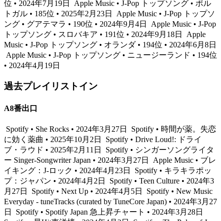
位 • 2024年7月19日
Apple Music • J-Pop トップソング • ポル
トガル • 185位 • 2025年2月23日
Apple Music • J-Pop トップソ
ング • グアテマラ • 190位 • 2024年9月4日
Apple Music • J-Pop
トップソング • スロバキア • 191位 • 2024年9月18日
Apple
Music • J-Pop トップソング • オランダ • 194位 • 2024年6月8日
Apple Music • J-Pop トップソング • ニュージーランド • 194位
• 2024年4月19日
過去プレイリストイン
A8番出口
Spotify • She Rocks • 2024年3月27日
Spotify • 時間が薬。失恋
に効く薬曲 • 2025年10月2日
Spotify • Drive Loud!: ドライ
ブ・ラウド • 2025年2月11日
Spotify • シンガーソングライタ
ー Singer-Songwriter Japan • 2024年3月27日
Apple Music • ブレ
イキング：J-ロック • 2024年4月23日
Spotify • キラキラポッ
プ：ジャパン • 2024年4月2日
Spotify • Teen Culture • 2024年3
月27日
Spotify • Next Up • 2024年4月5日
Spotify • New Music
Everyday - tuneTracks (curated by TuneCore Japan) • 2024年3月27
日
Spotify • Spotify Japan 急上昇チャート • 2024年3月28日