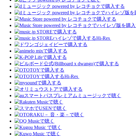
Hi-Res
Hi-Res