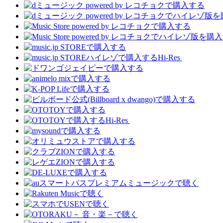
Hi-Res
Hi-Res