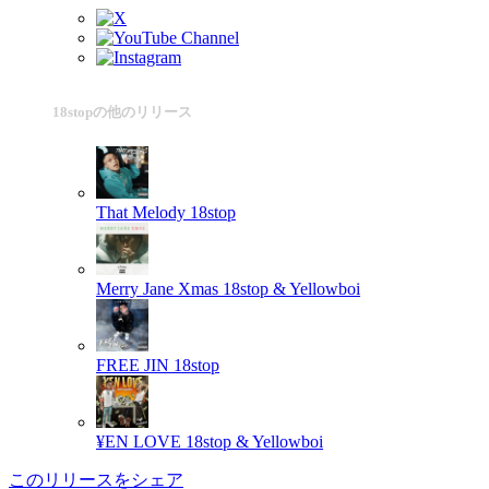
18stopの他のリリース
That Melody
18stop
Merry Jane Xmas
18stop & Yellowboi
FREE JIN
18stop
¥EN LOVE
18stop & Yellowboi
このリリースをシェア