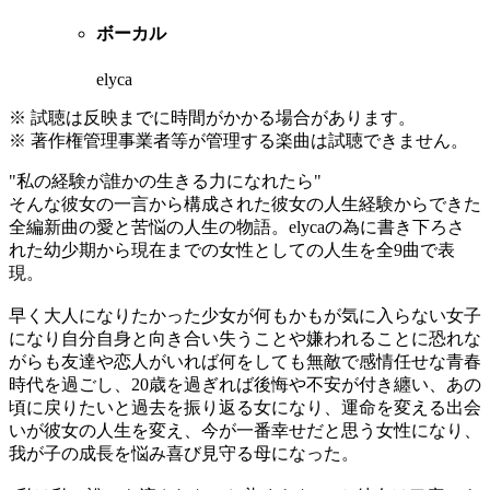
ボーカル
elyca
※ 試聴は反映までに時間がかかる場合があります。
※ 著作権管理事業者等が管理する楽曲は試聴できません。
"私の経験が誰かの生きる力になれたら"
そんな彼女の一言から構成された彼女の人生経験からできた
全編新曲の愛と苦悩の人生の物語。elycaの為に書き下ろさ
れた幼少期から現在までの女性としての人生を全9曲で表
現。
早く大人になりたかった少女が何もかもが気に入らない女子
になり自分自身と向き合い失うことや嫌われることに恐れな
がらも友達や恋人がいれば何をしても無敵で感情任せな青春
時代を過ごし、20歳を過ぎれば後悔や不安が付き纏い、あの
頃に戻りたいと過去を振り返る女になり、運命を変える出会
いが彼女の人生を変え、今が一番幸せだと思う女性になり、
我が子の成長を悩み喜び見守る母になった。