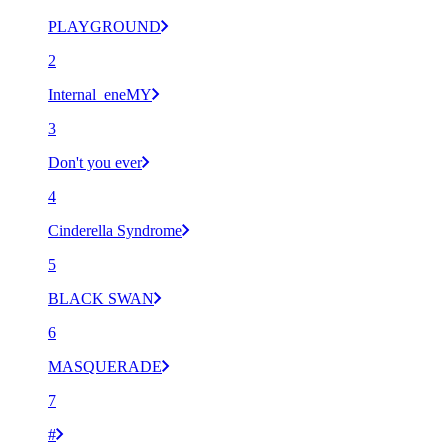
PLAYGROUND
2
Internal_eneMY
3
Don't you ever
4
Cinderella Syndrome
5
BLACK SWAN
6
MASQUERADE
7
#