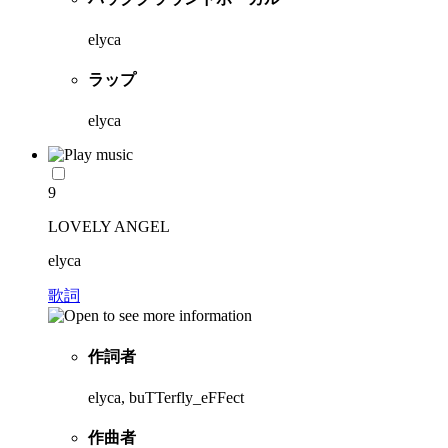
elyca
ラップ
elyca
9
LOVELY ANGEL
elyca
歌詞
作詞者
elyca, buTTerfly_eFFect
作曲者