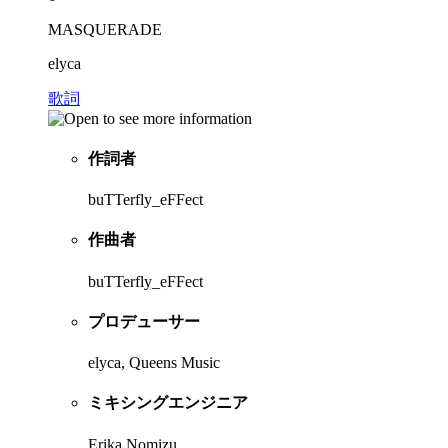
MASQUERADE
elyca
歌詞
作詞者
buTTerfly_eFFect
作曲者
buTTerfly_eFFect
プロデューサー
elyca, Queens Music
ミキシングエンジニア
Erika Nomizu