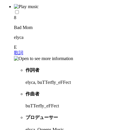
8
Bad Mom
elyca
E
歌詞
作詞者
elyca, buTTerfly_eFFect
作曲者
buTTerfly_eFFect
プロデューサー
elyca, Queens Music