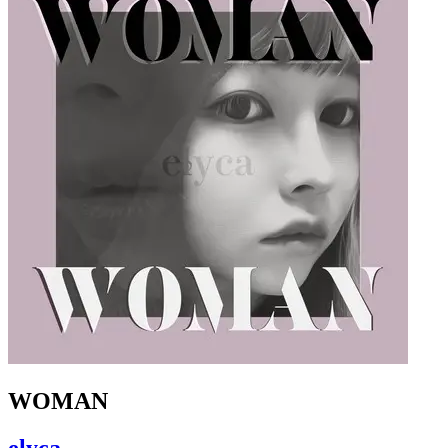
WOMAN
elyca