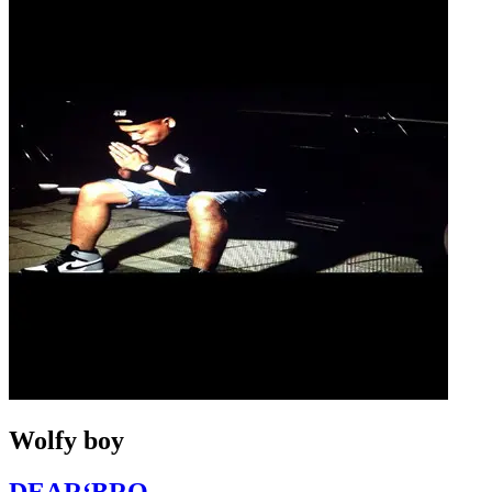
Wolfy boy
DEAR‘BRO