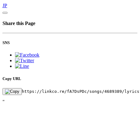
JP
Share this Page
SNS
Copy URL
https://linkco.re/fA7DsPDc/songs/4689389/lyrics
"