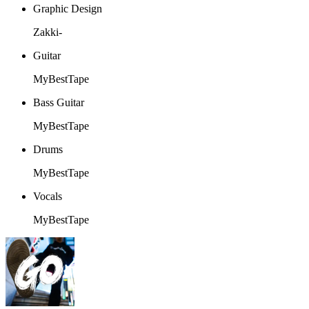
Graphic Design
Zakki-
Guitar
MyBestTape
Bass Guitar
MyBestTape
Drums
MyBestTape
Vocals
MyBestTape