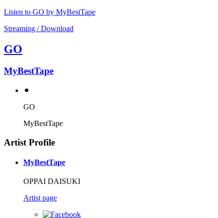
Listen to GO by MyBestTape
Streaming / Download
GO
MyBestTape
⚫︎
GO
MyBestTape
Artist Profile
MyBestTape
OPPAI DAISUKI
Artist page