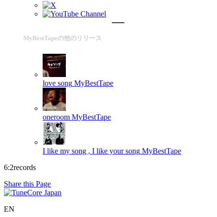
MyBestTapeの他のリリース
love song
MyBestTape
oneroom
MyBestTape
I like my song , I like your song
MyBestTape
6:2records
Share this Page
EN