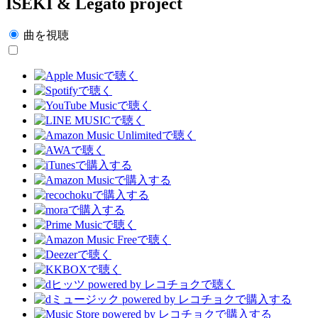
ISEKI & Legato project
曲を視聴