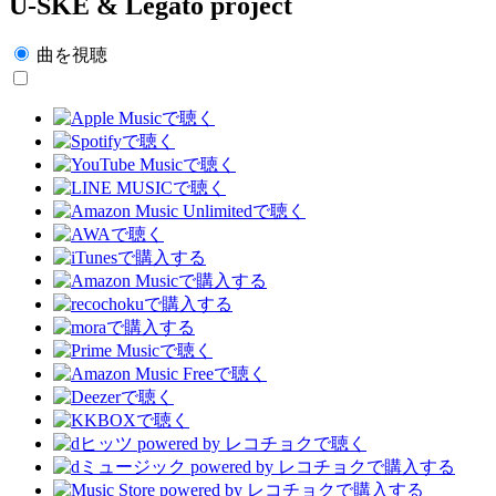
U-SKE & Legato project
曲を視聴