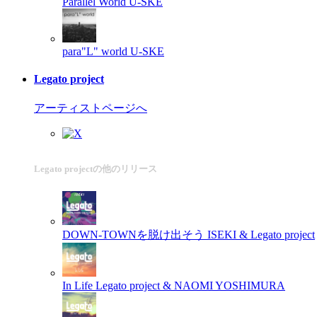
Parallel World
U-SKE
para"L" world
U-SKE
Legato project
アーティストページへ
Legato projectの他のリリース
DOWN-TOWNを脱け出そう
ISEKI & Legato project
In Life
Legato project & NAOMI YOSHIMURA