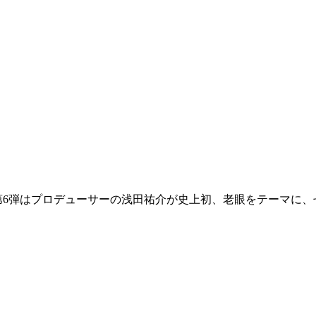
ェクト！第6弾はプロデューサーの浅田祐介が史上初、老眼をテーマ