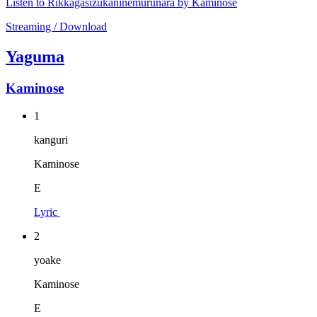
Listen to Rikkagasizukaninemurunara by Kaminose
Streaming / Download
Yaguma
Kaminose
1
kanguri
Kaminose
E
Lyric
2
yoake
Kaminose
E