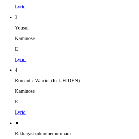
Lyric
3
Yousui
Kaminose
E
Lyric
4
Romantic Warrior (feat. HIDEN)
Kaminose
E
Lyric
⚫︎
Rikkagasizukaninemurunara