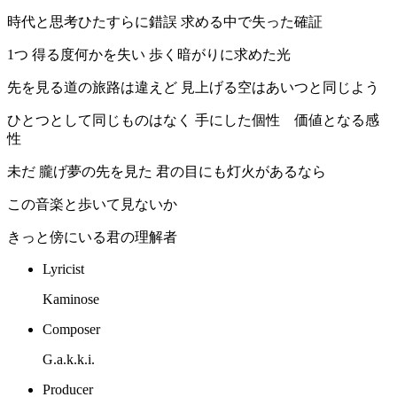
時代と思考ひたすらに錯誤 求める中で失った確証
1つ 得る度何かを失い 歩く暗がりに求めた光
先を見る道の旅路は違えど 見上げる空はあいつと同じよう
ひとつとして同じものはなく 手にした個性 価値となる感
性
未だ 朧げ夢の先を見た 君の目にも灯火があるなら
この音楽と歩いて見ないか
きっと傍にいる君の理解者
Lyricist
Kaminose
Composer
G.a.k.k.i.
Producer