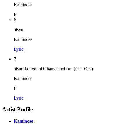
Kaminose
E
6
aisyu
Kaminose
Lyric
7
aisurukokyouni hihamatanoboru (feat. Olst)
Kaminose
E
Lyric
Artist Profile
Kaminose