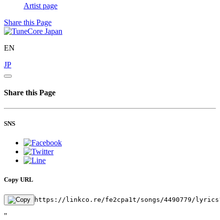
Artist page
Share this Page
EN
JP
Share this Page
SNS
Copy URL
https://linkco.re/fe2cpa1t/songs/4490779/lyrics
"