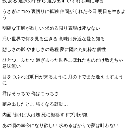
数 ある 選択の中から 選ぶ出す いずれも無に帰る
うさぎにつの 裏切りに孤独 仲間がくれた今日 明日を生きよ
う
明確な正解が欲しい 求める限り表現は死なない
汚い世界で何を見る生きる 意味は身近な愛と知る
悲しさの影 やましさの過程 夢に隠れた純粋な個性
ひとつ、ふたつ 過ぎ去った世界こぼれたものだけ数えちゃ
意味無い
目をつぶれば明日が来るように 月の下でまた逢えますよう
に
君はそっちで 俺はこっちさ
踏み出したとこ 強くなる鼓動…
内面 除けば人は塊 死に顔移すドブ川が鏡
あの頃の幸今になり欲しい 求めるばかりで夢は叶わない