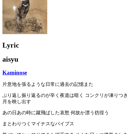
Lyric
aisyu
Kaminose
片意地を張るような日常に過去の記憶また
ぶり返し振り返るのが辛く夜道は暗く コンクリが凍りつき
月を映し出す
あの日あの時に蹴飛ばした哀愁 何故か漂う彷徨う
まとわりつくマイナスなバイブス