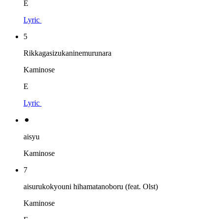
E
Lyric
5
Rikkagasizukaninemurunara
Kaminose
E
Lyric
⚫︎
aisyu
Kaminose
7
aisurukokyouni hihamatanoboru (feat. Olst)
Kaminose