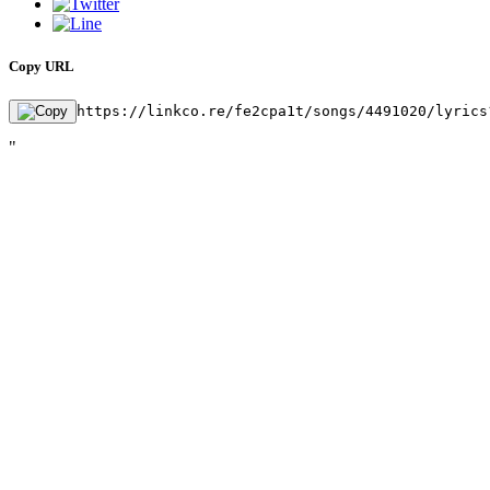
Copy URL
https://linkco.re/fe2cpa1t/songs/4491020/lyrics
"